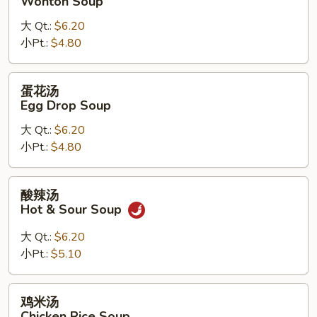
Wonton Soup
Drop
汤
Soup
大 Qt.:
$6.20
Wonton
Mix
小Pt.:
$4.80
Soup
蛋
蛋花汤
花
Egg Drop Soup
汤
大 Qt.:
$6.20
Egg
小Pt.:
$4.80
Drop
Soup
酸
酸辣汤
辣
Hot & Sour Soup
汤
Hot
大 Qt.:
$6.20
&
小Pt.:
$5.10
Sour
Soup
鸡
鸡米汤
米
Chicken Rice Soup