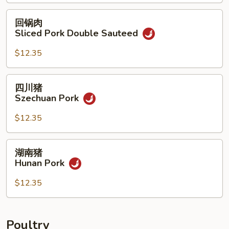
Pork
回
回锅肉
w.
锅
Sliced Pork Double Sauteed
Hot
肉
Garlic
Sliced
$12.35
Sauce
Pork
Double
四
四川猪
Sauteed
川
Szechuan Pork
猪
Szechuan
$12.35
Pork
湖
湖南猪
南
Hunan Pork
猪
Hunan
$12.35
Pork
Poultry