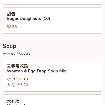
Scallops
(8)
甜
甜包
包
Sugar Doughnuts (10)
Sugar
$5.85
Doughnuts
(10)
Soup
w. Fried Noodles
云
云吞蛋花汤
吞
Wonton & Egg Drop Soup Mix
蛋
小 Pt.:
$5.10
花
大 Qt.:
$6.20
汤
Wonton
&
云
云吞汤
Egg
吞