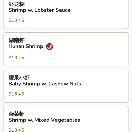
虾龙糊
龙
Shrimp w. Lobster Sauce
糊
$13.45
Shrimp
w.
Lobster
湖
湖南虾
Sauce
南
Hunan Shrimp
虾
Hunan
$13.45
Shrimp
腰
腰果小虾
果
Baby Shrimp w. Cashew Nuts
小
$13.45
虾
Baby
Shrimp
杂
杂菜虾
w.
菜
Shrimp w. Mixed Vegetables
Cashew
虾
Nuts
$13.45
Shrimp