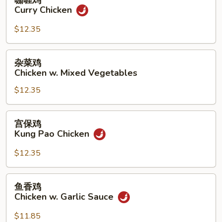
咖喱鸡
Gai
喱
Curry Chicken
Pan
鸡
Curry
$12.35
Chicken
杂
杂菜鸡
菜
Chicken w. Mixed Vegetables
鸡
$12.35
Chicken
w.
Mixed
宫
宫保鸡
Vegetables
保
Kung Pao Chicken
鸡
Kung
$12.35
Pao
Chicken
鱼
鱼香鸡
香
Chicken w. Garlic Sauce
鸡
Chicken
$11.85