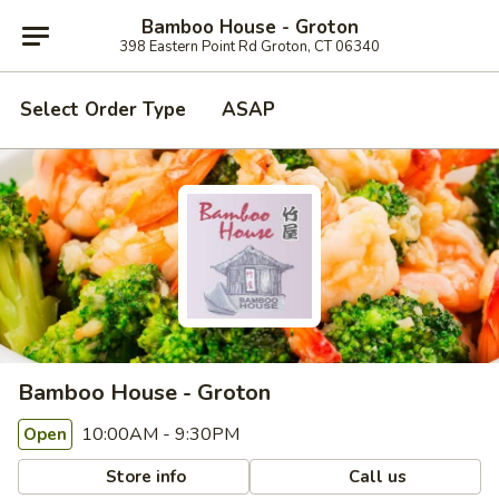
Bamboo House - Groton
398 Eastern Point Rd Groton, CT 06340
Select Order Type
ASAP
Bamboo House - Groton
10:00AM - 9:30PM
Open
Store info
Call us