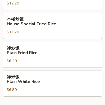
$12.20
饭
Lobster
Fried
本
本楼炒饭
Rice
楼
House Special Fried Rice
炒
$11.20
饭
House
Special
净
净炒饭
Fried
炒
Plain Fried Rice
Rice
饭
$6.20
Plain
Fried
Rice
净
净米饭
米
Plain White Rice
饭
$6.80
Plain
White
Rice