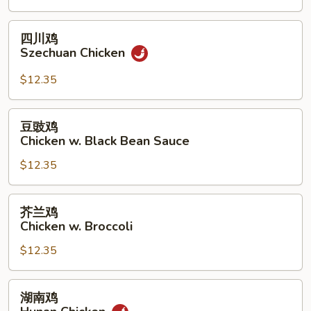
w.
Garlic
四
四川鸡
Sauce
川
Szechuan Chicken
鸡
Szechuan
$12.35
Chicken
豆
豆豉鸡
豉
Chicken w. Black Bean Sauce
鸡
$12.35
Chicken
w.
Black
芥
芥兰鸡
Bean
兰
Chicken w. Broccoli
Sauce
鸡
$12.35
Chicken
w.
Broccoli
湖
湖南鸡
南