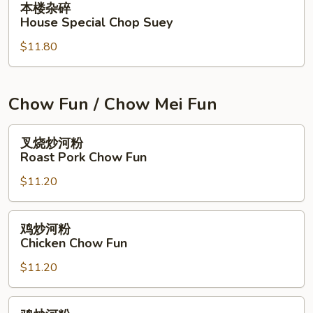
本楼杂碎
Suey
楼
House Special Chop Suey
杂
$11.80
碎
House
Special
Chop
Chow Fun / Chow Mei Fun
Suey
叉
叉烧炒河粉
烧
Roast Pork Chow Fun
炒
$11.20
河
粉
Roast
鸡
鸡炒河粉
Pork
炒
Chicken Chow Fun
Chow
河
Fun
$11.20
粉
Chicken
Chow
鸡