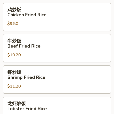
Rice
鸡
鸡炒饭
炒
Chicken Fried Rice
饭
$9.80
Chicken
Fried
Rice
牛
牛炒饭
炒
Beef Fried Rice
饭
$10.20
Beef
Fried
Rice
虾
虾炒饭
炒
Shrimp Fried Rice
饭
$11.20
Shrimp
Fried
Rice
龙
龙虾炒饭
虾
Lobster Fried Rice
炒