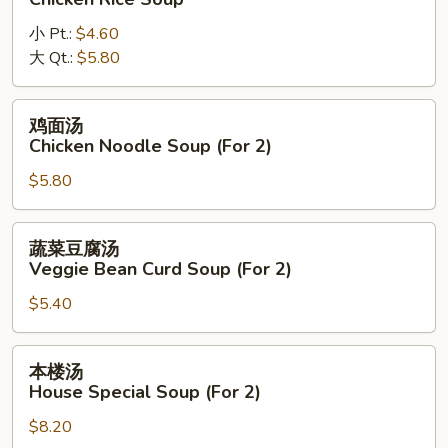
汤
小 Pt.:
$4.60
Chicken
大 Qt.:
$5.80
Rice
Soup
鸡
鸡面汤
面
Chicken Noodle Soup (For 2)
汤
$5.80
Chicken
Noodle
Soup
蔬
蔬菜豆腐汤
(For
菜
Veggie Bean Curd Soup (For 2)
2)
豆
$5.40
腐
汤
Veggie
本
本楼汤
Bean
楼
House Special Soup (For 2)
Curd
汤
Soup
$8.20
House