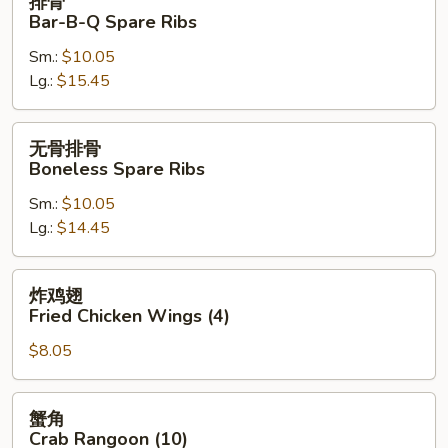
排骨
骨
Bar-B-Q Spare Ribs
Bar-
Sm.:
$10.05
B-
Lg.:
$15.45
Q
Spare
Ribs
无
无骨排骨
骨
Boneless Spare Ribs
排
Sm.:
$10.05
骨
Lg.:
$14.45
Boneless
Spare
Ribs
炸
炸鸡翅
鸡
Fried Chicken Wings (4)
翅
$8.05
Fried
Chicken
Wings
蟹
蟹角
(4)
角
Crab Rangoon (10)