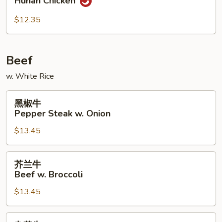
Hunan Chicken
鸡
Hunan
$12.35
Chicken
Beef
w. White Rice
黑
黑椒牛
椒
Pepper Steak w. Onion
牛
$13.45
Pepper
Steak
w.
芥
芥兰牛
Onion
兰
Beef w. Broccoli
牛
$13.45
Beef
w.
Broccoli
杂