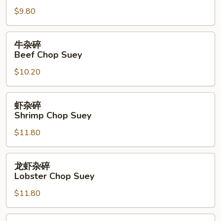
碎
$9.80
Chicken
Chop
Suey
牛
牛杂碎
杂
Beef Chop Suey
碎
$10.20
Beef
Chop
Suey
虾
虾杂碎
杂
Shrimp Chop Suey
碎
$11.80
Shrimp
Chop
Suey
龙
龙虾杂碎
虾
Lobster Chop Suey
杂
$11.80
碎
Lobster
Chop
本