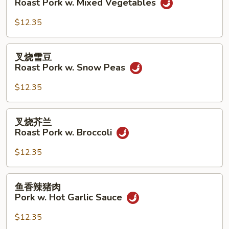
Roast Pork w. Mixed Vegetables
杂
菜
$12.35
Roast
Pork
叉
叉烧雪豆
w.
烧
Roast Pork w. Snow Peas
Mixed
雪
Vegetables
豆
$12.35
Roast
Pork
叉
叉烧芥兰
w.
烧
Roast Pork w. Broccoli
Snow
芥
Peas
兰
$12.35
Roast
Pork
鱼
鱼香辣猪肉
w.
香
Pork w. Hot Garlic Sauce
Broccoli
辣
猪
$12.35
肉