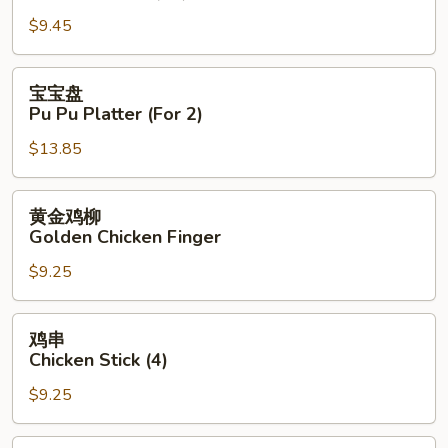
Crab
$9.45
Rangoon
(10)
宝
宝宝盘
宝
Pu Pu Platter (For 2)
盘
$13.85
Pu
Pu
Platter
黄
黄金鸡柳
(For
金
Golden Chicken Finger
2)
鸡
$9.25
柳
Golden
Chicken
鸡
鸡串
Finger
串
Chicken Stick (4)
Chicken
$9.25
Stick
(4)