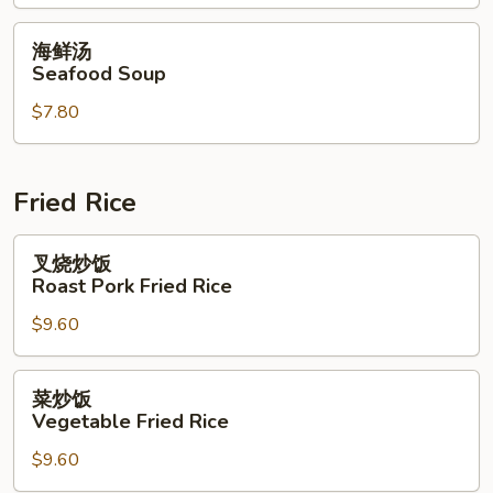
(For
Special
2)
Soup
海
海鲜汤
(For
鲜
Seafood Soup
2)
汤
$7.80
Seafood
Soup
Fried Rice
叉
叉烧炒饭
烧
Roast Pork Fried Rice
炒
$9.60
饭
Roast
Pork
菜
菜炒饭
Fried
炒
Vegetable Fried Rice
Rice
饭
$9.60
Vegetable
Fried