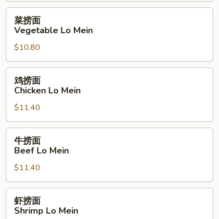
Roast
Pork
菜
菜捞面
Lo
捞
Vegetable Lo Mein
Mein
面
$10.80
Vegetable
Lo
Mein
鸡
鸡捞面
捞
Chicken Lo Mein
面
$11.40
Chicken
Lo
Mein
牛
牛捞面
捞
Beef Lo Mein
面
$11.40
Beef
Lo
Mein
虾
虾捞面
捞
Shrimp Lo Mein
面