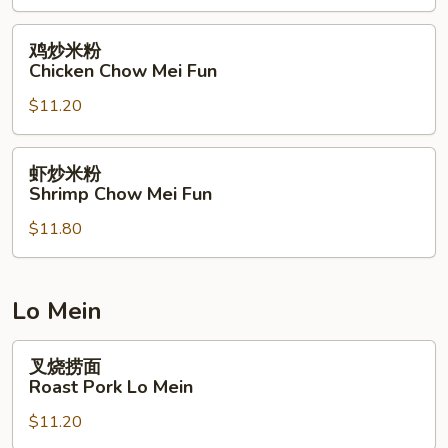
米
粉
鸡
鸡炒米粉
Singapore
炒
Chicken Chow Mei Fun
Chow
米
Mei
$11.20
粉
Fun
Chicken
Chow
虾
虾炒米粉
Mei
炒
Shrimp Chow Mei Fun
Fun
米
$11.80
粉
Shrimp
Chow
Mei
Lo Mein
Fun
叉
叉烧捞面
烧
Roast Pork Lo Mein
捞
$11.20
面