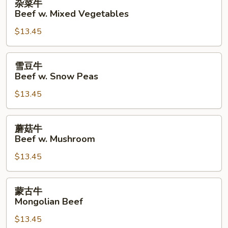
杂菜牛
菜
Beef w. Mixed Vegetables
牛
$13.45
Beef
w.
Mixed
雪
雪豆牛
Vegetables
豆
Beef w. Snow Peas
牛
$13.45
Beef
w.
Snow
蘑
蘑菇牛
Peas
菇
Beef w. Mushroom
牛
$13.45
Beef
w.
Mushroom
蒙
蒙古牛
古
Mongolian Beef
牛
$13.45
Mongolian