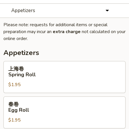
Appetizers
Please note: requests for additional items or special
preparation may incur an
extra charge
not calculated on your
online order.
Appetizers
上
上海卷
海
Spring Roll
卷
$1.95
Spring
Roll
春
春卷
卷
Egg Roll
Egg
$1.95
Roll