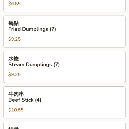
$6.85
吞
Wonton
in
锅
锅贴
Hot
贴
Fried Dumplings (7)
Oil
Fried
(12)
$9.25
Dumplings
(7)
水
水饺
饺
Steam Dumplings (7)
Steam
$9.25
Dumplings
(7)
牛
牛肉串
肉
Beef Stick (4)
串
$10.85
Beef
Stick
(4)
排