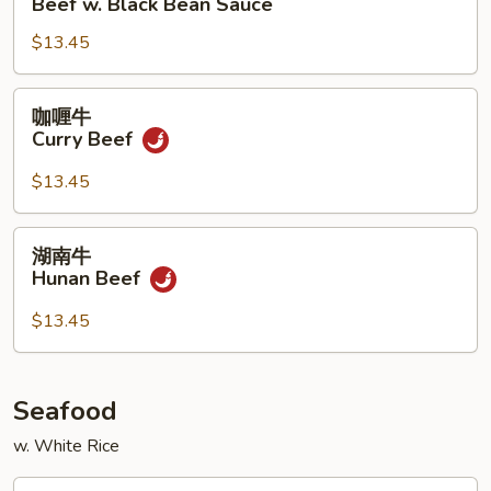
Beef w. Black Bean Sauce
牛
$13.45
Beef
w.
Black
咖
咖喱牛
Bean
喱
Curry Beef
Sauce
牛
Curry
$13.45
Beef
湖
湖南牛
南
Hunan Beef
牛
Hunan
$13.45
Beef
Seafood
w. White Rice
虾