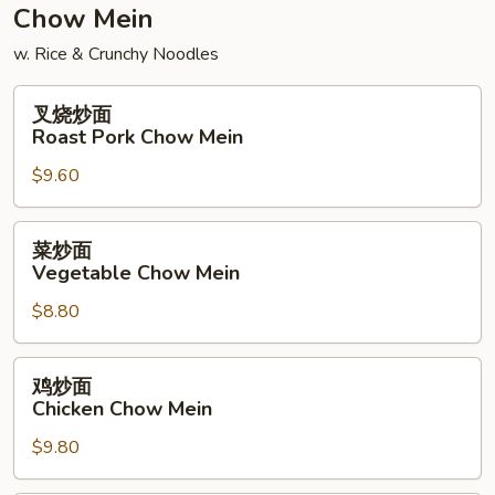
Chow Mein
w. Rice & Crunchy Noodles
叉
叉烧炒面
烧
Roast Pork Chow Mein
炒
$9.60
面
Roast
Pork
菜
菜炒面
Chow
炒
Vegetable Chow Mein
Mein
面
$8.80
Vegetable
Chow
Mein
鸡
鸡炒面
炒
Chicken Chow Mein
面
$9.80
Chicken
Chow