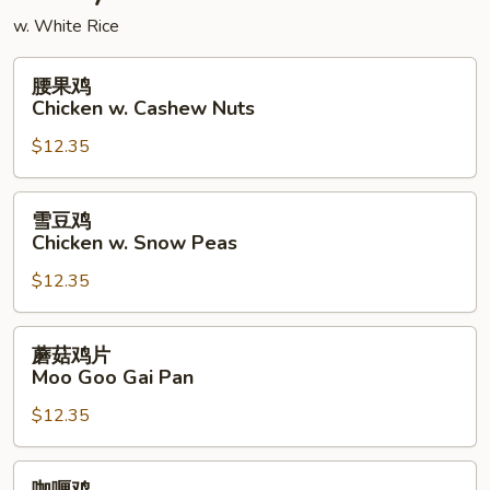
w. White Rice
腰
腰果鸡
果
Chicken w. Cashew Nuts
鸡
$12.35
Chicken
w.
Cashew
雪
雪豆鸡
Nuts
豆
Chicken w. Snow Peas
鸡
$12.35
Chicken
w.
Snow
蘑
蘑菇鸡片
Peas
菇
Moo Goo Gai Pan
鸡
$12.35
片
Moo
Goo
咖