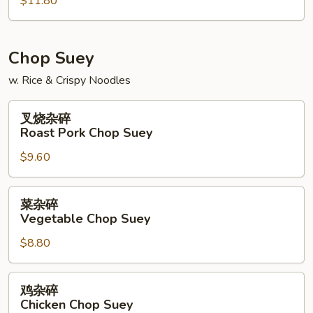
$11.80
面
House
Special
Chow
Chop Suey
Mein
w. Rice & Crispy Noodles
叉
叉烧杂碎
烧
Roast Pork Chop Suey
杂
$9.60
碎
Roast
Pork
菜
菜杂碎
Chop
杂
Vegetable Chop Suey
Suey
碎
$8.80
Vegetable
Chop
Suey
鸡
鸡杂碎
杂
Chicken Chop Suey