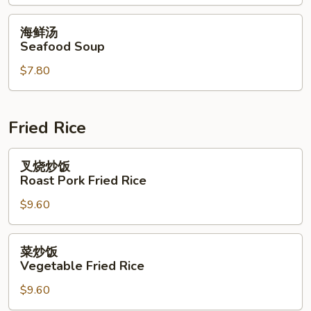
(For
Special
2)
Soup
海
海鲜汤
(For
鲜
Seafood Soup
2)
汤
$7.80
Seafood
Soup
Fried Rice
叉
叉烧炒饭
烧
Roast Pork Fried Rice
炒
$9.60
饭
Roast
Pork
菜
菜炒饭
Fried
炒
Vegetable Fried Rice
Rice
饭
$9.60
Vegetable
Fried