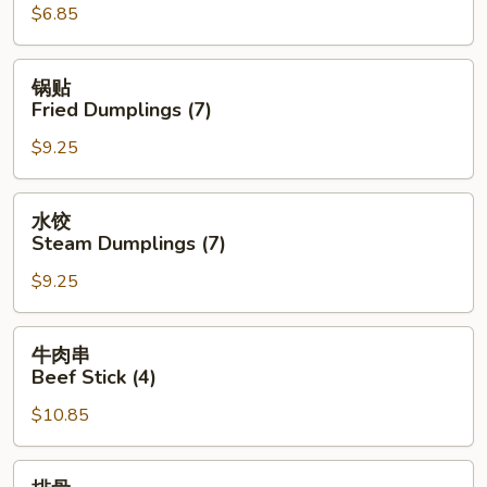
$6.85
吞
Wonton
in
锅
锅贴
Hot
贴
Fried Dumplings (7)
Oil
Fried
(12)
$9.25
Dumplings
(7)
水
水饺
饺
Steam Dumplings (7)
Steam
$9.25
Dumplings
(7)
牛
牛肉串
肉
Beef Stick (4)
串
$10.85
Beef
Stick
(4)
排