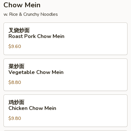
Chow Mein
w. Rice & Crunchy Noodles
叉
叉烧炒面
烧
Roast Pork Chow Mein
炒
$9.60
面
Roast
Pork
菜
菜炒面
Chow
炒
Vegetable Chow Mein
Mein
面
$8.80
Vegetable
Chow
Mein
鸡
鸡炒面
炒
Chicken Chow Mein
面
$9.80
Chicken
Chow