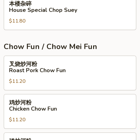
本楼杂碎
Suey
楼
House Special Chop Suey
杂
$11.80
碎
House
Special
Chop
Chow Fun / Chow Mei Fun
Suey
叉
叉烧炒河粉
烧
Roast Pork Chow Fun
炒
$11.20
河
粉
Roast
鸡
鸡炒河粉
Pork
炒
Chicken Chow Fun
Chow
河
Fun
$11.20
粉
Chicken
Chow
鸡