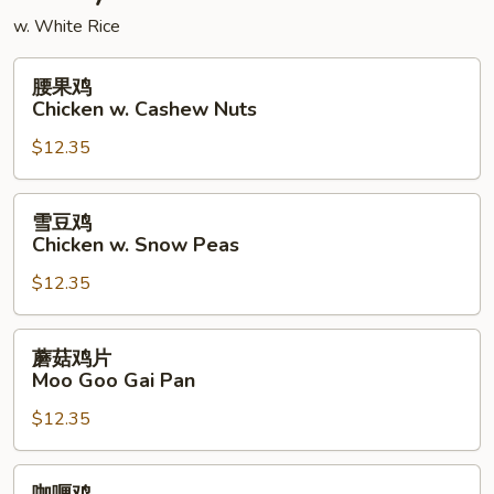
w. White Rice
腰
腰果鸡
果
Chicken w. Cashew Nuts
鸡
$12.35
Chicken
w.
Cashew
雪
雪豆鸡
Nuts
豆
Chicken w. Snow Peas
鸡
$12.35
Chicken
w.
Snow
蘑
蘑菇鸡片
Peas
菇
Moo Goo Gai Pan
鸡
$12.35
片
Moo
Goo
咖