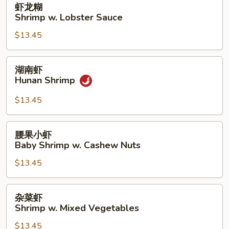
虾龙糊
龙
Shrimp w. Lobster Sauce
糊
$13.45
Shrimp
w.
Lobster
湖
湖南虾
Sauce
南
Hunan Shrimp
虾
Hunan
$13.45
Shrimp
腰
腰果小虾
果
Baby Shrimp w. Cashew Nuts
小
$13.45
虾
Baby
Shrimp
杂
杂菜虾
w.
菜
Shrimp w. Mixed Vegetables
Cashew
虾
Nuts
$13.45
Shrimp