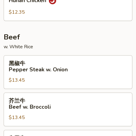
Hunan Chicken
鸡
Hunan
$12.35
Chicken
Beef
w. White Rice
黑
黑椒牛
椒
Pepper Steak w. Onion
牛
$13.45
Pepper
Steak
w.
芥
芥兰牛
Onion
兰
Beef w. Broccoli
牛
$13.45
Beef
w.
Broccoli
杂