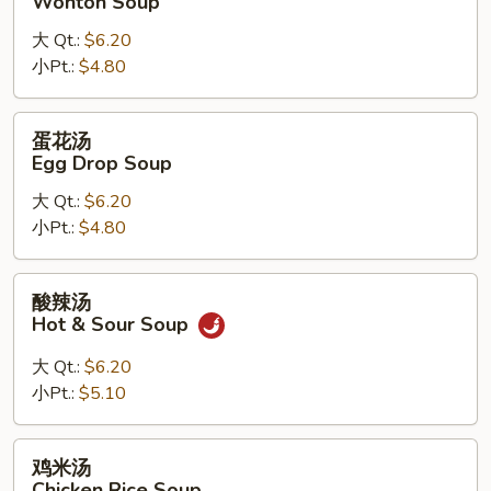
Wonton Soup
Drop
汤
Soup
大 Qt.:
$6.20
Wonton
Mix
小Pt.:
$4.80
Soup
蛋
蛋花汤
花
Egg Drop Soup
汤
大 Qt.:
$6.20
Egg
小Pt.:
$4.80
Drop
Soup
酸
酸辣汤
辣
Hot & Sour Soup
汤
Hot
大 Qt.:
$6.20
&
小Pt.:
$5.10
Sour
Soup
鸡
鸡米汤
米
Chicken Rice Soup