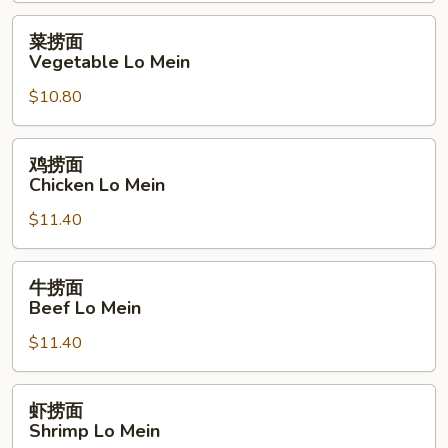
Roast
Pork
菜
菜捞面
Lo
捞
Vegetable Lo Mein
Mein
面
$10.80
Vegetable
Lo
Mein
鸡
鸡捞面
捞
Chicken Lo Mein
面
$11.40
Chicken
Lo
Mein
牛
牛捞面
捞
Beef Lo Mein
面
$11.40
Beef
Lo
Mein
虾
虾捞面
捞
Shrimp Lo Mein
面