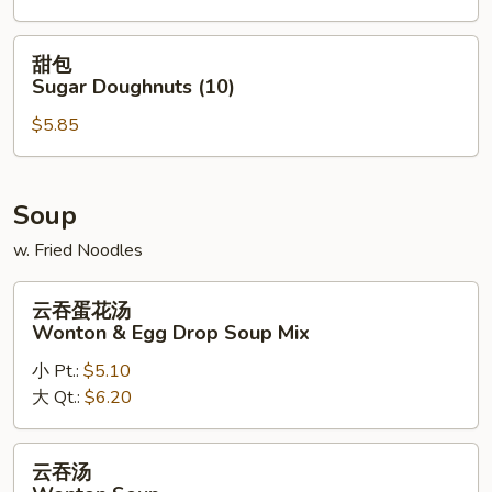
Scallops
(8)
甜
甜包
包
Sugar Doughnuts (10)
Sugar
$5.85
Doughnuts
(10)
Soup
w. Fried Noodles
云
云吞蛋花汤
吞
Wonton & Egg Drop Soup Mix
蛋
小 Pt.:
$5.10
花
大 Qt.:
$6.20
汤
Wonton
&
云
云吞汤
Egg
吞