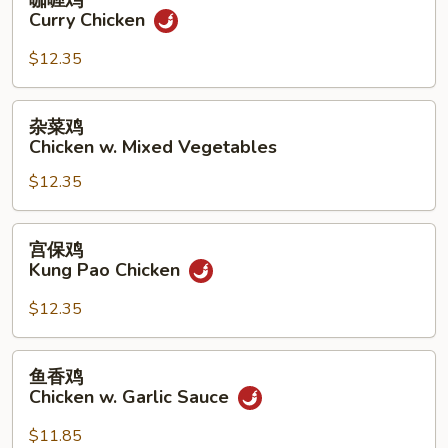
咖喱鸡
Gai
喱
Curry Chicken
Pan
鸡
Curry
$12.35
Chicken
杂
杂菜鸡
菜
Chicken w. Mixed Vegetables
鸡
$12.35
Chicken
w.
Mixed
宫
宫保鸡
Vegetables
保
Kung Pao Chicken
鸡
Kung
$12.35
Pao
Chicken
鱼
鱼香鸡
香
Chicken w. Garlic Sauce
鸡
Chicken
$11.85