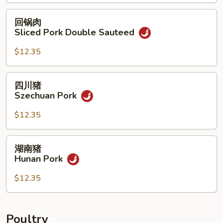
Pork
回
回锅肉
w.
锅
Sliced Pork Double Sauteed
Hot
肉
Garlic
Sliced
$12.35
Sauce
Pork
Double
四
四川猪
Sauteed
川
Szechuan Pork
猪
Szechuan
$12.35
Pork
湖
湖南猪
南
Hunan Pork
猪
Hunan
$12.35
Pork
Poultry