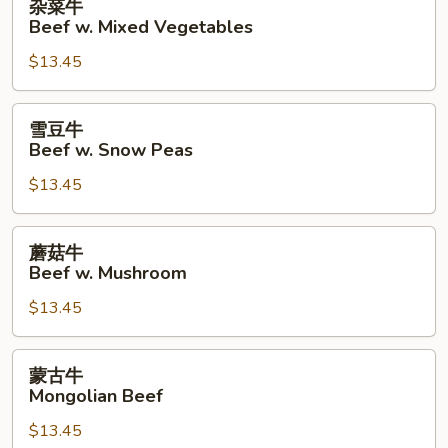
杂菜牛
菜
Beef w. Mixed Vegetables
牛
$13.45
Beef
w.
Mixed
雪
雪豆牛
Vegetables
豆
Beef w. Snow Peas
牛
$13.45
Beef
w.
Snow
蘑
蘑菇牛
Peas
菇
Beef w. Mushroom
牛
$13.45
Beef
w.
Mushroom
蒙
蒙古牛
古
Mongolian Beef
牛
$13.45
Mongolian