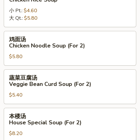
汤
小 Pt.:
$4.60
Chicken
大 Qt.:
$5.80
Rice
Soup
鸡
鸡面汤
面
Chicken Noodle Soup (For 2)
汤
$5.80
Chicken
Noodle
Soup
蔬
蔬菜豆腐汤
(For
菜
Veggie Bean Curd Soup (For 2)
2)
豆
$5.40
腐
汤
Veggie
本
本楼汤
Bean
楼
House Special Soup (For 2)
Curd
汤
Soup
$8.20
House