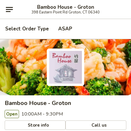
Bamboo House - Groton
398 Eastern Point Rd Groton, CT 06340
Select Order Type
ASAP
Bamboo House - Groton
10:00AM - 9:30PM
Open
Store info
Call us