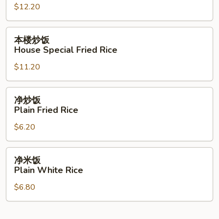
$12.20
饭
Lobster
Fried
本
本楼炒饭
Rice
楼
House Special Fried Rice
炒
$11.20
饭
House
Special
净
净炒饭
Fried
炒
Plain Fried Rice
Rice
饭
$6.20
Plain
Fried
Rice
净
净米饭
米
Plain White Rice
饭
$6.80
Plain
White
Rice