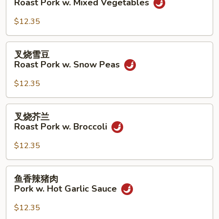
Roast Pork w. Mixed Vegetables
杂
菜
$12.35
Roast
Pork
叉
叉烧雪豆
w.
烧
Roast Pork w. Snow Peas
Mixed
雪
Vegetables
豆
$12.35
Roast
Pork
叉
叉烧芥兰
w.
烧
Roast Pork w. Broccoli
Snow
芥
Peas
兰
$12.35
Roast
Pork
鱼
鱼香辣猪肉
w.
香
Pork w. Hot Garlic Sauce
Broccoli
辣
猪
$12.35
肉