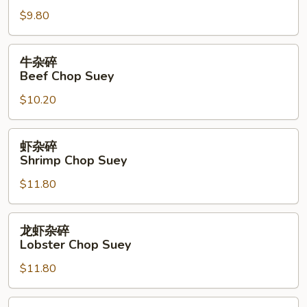
碎
$9.80
Chicken
Chop
Suey
牛
牛杂碎
杂
Beef Chop Suey
碎
$10.20
Beef
Chop
Suey
虾
虾杂碎
杂
Shrimp Chop Suey
碎
$11.80
Shrimp
Chop
Suey
龙
龙虾杂碎
虾
Lobster Chop Suey
杂
$11.80
碎
Lobster
Chop
本