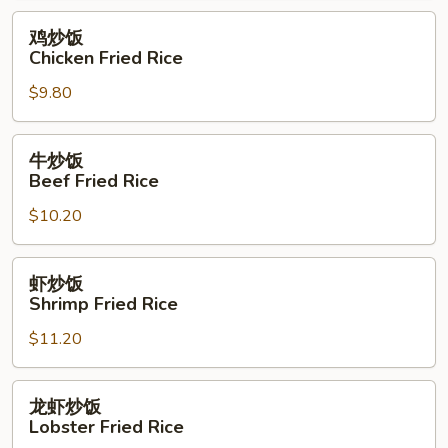
Rice
鸡
鸡炒饭
炒
Chicken Fried Rice
饭
$9.80
Chicken
Fried
Rice
牛
牛炒饭
炒
Beef Fried Rice
饭
$10.20
Beef
Fried
Rice
虾
虾炒饭
炒
Shrimp Fried Rice
饭
$11.20
Shrimp
Fried
Rice
龙
龙虾炒饭
虾
Lobster Fried Rice
炒