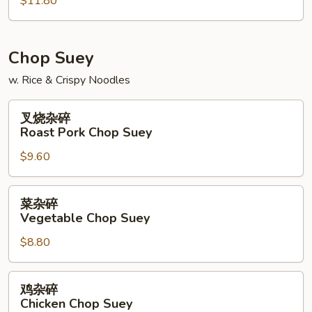
$11.80
面
House
Special
Chow
Chop Suey
Mein
w. Rice & Crispy Noodles
叉
叉烧杂碎
烧
Roast Pork Chop Suey
杂
$9.60
碎
Roast
Pork
菜
菜杂碎
Chop
杂
Vegetable Chop Suey
Suey
碎
$8.80
Vegetable
Chop
Suey
鸡
鸡杂碎
杂
Chicken Chop Suey