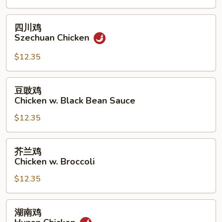
w.
Garlic
四
四川鸡
Sauce
川
Szechuan Chicken
鸡
Szechuan
$12.35
Chicken
豆
豆豉鸡
豉
Chicken w. Black Bean Sauce
鸡
$12.35
Chicken
w.
Black
芥
芥兰鸡
Bean
兰
Chicken w. Broccoli
Sauce
鸡
$12.35
Chicken
w.
Broccoli
湖
湖南鸡
南