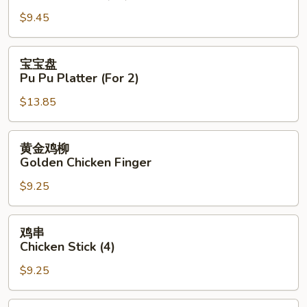
Crab
$9.45
Rangoon
(10)
宝
宝宝盘
宝
Pu Pu Platter (For 2)
盘
$13.85
Pu
Pu
Platter
黄
黄金鸡柳
(For
金
Golden Chicken Finger
2)
鸡
$9.25
柳
Golden
Chicken
鸡
鸡串
Finger
串
Chicken Stick (4)
Chicken
$9.25
Stick
(4)