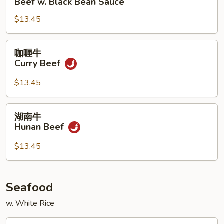
Beef w. Black Bean Sauce
牛
$13.45
Beef
w.
Black
咖
咖喱牛
Bean
喱
Curry Beef
Sauce
牛
Curry
$13.45
Beef
湖
湖南牛
南
Hunan Beef
牛
Hunan
$13.45
Beef
Seafood
w. White Rice
虾