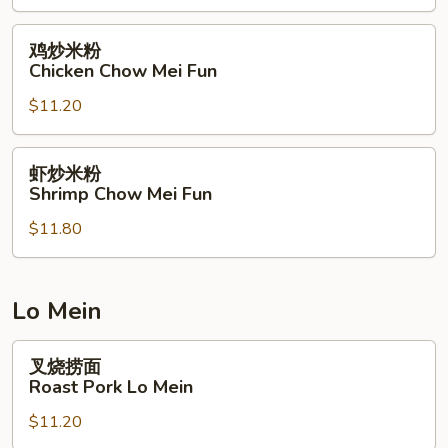
米
粉
鸡
鸡炒米粉
Singapore
炒
Chicken Chow Mei Fun
Chow
米
Mei
$11.20
粉
Fun
Chicken
Chow
虾
虾炒米粉
Mei
炒
Shrimp Chow Mei Fun
Fun
米
$11.80
粉
Shrimp
Chow
Mei
Lo Mein
Fun
叉
叉烧捞面
烧
Roast Pork Lo Mein
捞
$11.20
面