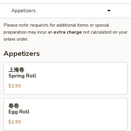
Appetizers
Please note: requests for additional items or special
preparation may incur an
extra charge
not calculated on your
online order.
Appetizers
上
上海卷
海
Spring Roll
卷
$1.95
Spring
Roll
春
春卷
卷
Egg Roll
Egg
$1.95
Roll